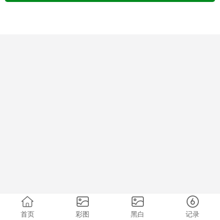
首页
彩图
黑白
记录