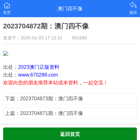
澳门四不像
首页
返回
2023704872期：澳门四不像
发表于：2025-01-03 17:12:31
651688
出处：
2023澳门正版资料
出处：
www.670288.com
欢迎向您的朋友推荐本站或本资料，一起交流！
下篇：2023704873期：澳门四不像
上篇：2023704871期：澳门四不像
返回首页